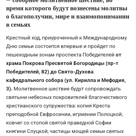
время которого будут вознесены молитвы
о благополучии, мире и взаимопонимании
в семьях
Крестный ход, приуроченный к Международному
Дню семьи состоится впервые и пройдет по
пешеходным зонам проспекта Победителей
от
х
рам
а
Покрова Пресвятой Богородицы (пр-т
Победителей, 82)
до
Свято-Духов
а
кафедральн
ого
собор
а
(ул. Кирилла и Мефодия,
3)
.
Молитвенное шествие будут сопровождать
святыни небесных покровителей благочестивого
христианского супружества: копия Креста
преподобной Евфросинии, игумении Полоцкой;
ковчег со стопой святой праведной Софии
княгини Слуцкой, частицы мощей семьи святых