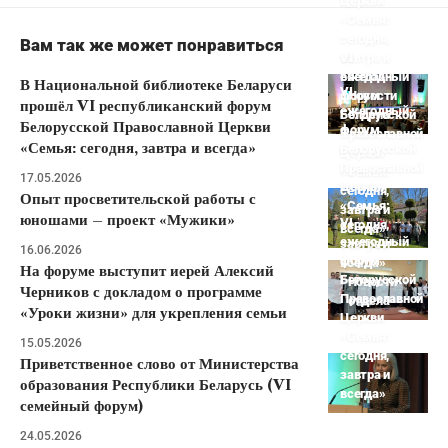
Церкви
«Семья:
сегодня,
Вам так же может понравиться
завтра и
VI
всегда»
ежегодный
В Национальной библиотеке Беларуси
VI
форум
Новости
прошёл VI республиканский форум
ежегодный
Белорусской
отдела
Белорусской Православной Церкви
форум
Православной
«Семья: сегодня, завтра и всегда»
Белорусской
Церкви
Православной
«Семья:
17.05.2026
Церкви
сегодня,
Опыт просветительской работы с
«Семья:
завтра и
юношами – проект «Мужики»
VI
сегодня,
всегда»
ежегодный
завтра и
16.06.2026
форум
всегда»
На форуме выступит иерей Алексий
Белорусской
Новости
Черников с докладом о программе
Православной
отдела
«Уроки жизни» для укрепления семьи
Церкви
«Семья:
15.05.2026
сегодня,
Приветственное слово от Министерства
завтра и
образования Республики Беларусь (VI
всегда»
семейный форум)
24.05.2026